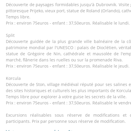
Découverte de paysages formidables jusqu'à Dubrovnik. Visite g
pittoresque Prijeko, vieux port, statue de Roland (Orlando), cath
Temps libre.
Prix : environ 75euros - enfant : 37,50euros. Réalisable le lundi.
Split
Découverte guidée de la plus grande ville balnéaire de la cô
patrimoine mondial par l'UNESCO : palais de Dioclétien, vérita
statue de Grégoire de Nin, cathédrale et mausolée de l'em
marché, flânerie dans les ruelles ou sur la promenade Riva.
Prix : environ 75euros - enfant : 37,50euros. Réalisable le jeudi.
Korcula
Découverte de Ston, village médiéval réputé pour ses salines e
des sites historiques et culturels les plus importants de Korcula
Temps libre pour explorer à votre guise les secrets de la ville.
Prix : environ 75euros - enfant : 37,50euros. Réalisable le vendr
Excursions réalisables sous réserve de modifications e
participants. Prix par personne sous réserve de modification.