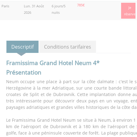
785€
Paris
Lun. 31 Août
6 jours/5
Je
2026
nuits
réserve
Descriptif
Conditions tarifaires
Framissima Grand Hotel Neum 4*
Présentation
Neum occupe une place à part sur la côte dalmate : c'est le s
Herzégovine à la mer Adriatique, sur une courte bande littoral
croates de Split et de Dubrovnik. Cette implantation donne 
très intéressante pour découvrir deux pays en un voyage, en
paysages adriatiques et grandes villes historiques de la côte d
Le Framissima Grand Hotel Neum se situe à Neum, à environ 1 k
km de l'aéroport de Dubrovnik et à 180 km de l'aéroport de S
golfe, face à une péninsule couverte de forêt. La plage publiqu