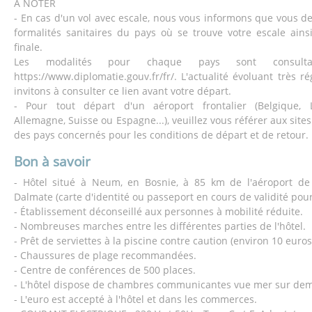
A NOTER
- En cas d'un vol avec escale, nous vous informons que vous d
formalités sanitaires du pays où se trouve votre escale ains
finale.
Les modalités pour chaque pays sont consult
https://www.diplomatie.gouv.fr/fr/. L'actualité évoluant très 
invitons à consulter ce lien avant votre départ.
- Pour tout départ d'un aéroport frontalier (Belgique, 
Allemagne, Suisse ou Espagne...), veuillez vous référer aux sites
des pays concernés pour les conditions de départ et de retour.
Bon à savoir
- Hôtel situé à Neum, en Bosnie, à 85 km de l'aéroport de
Dalmate (carte d'identité ou passeport en cours de validité pour 
- Établissement déconseillé aux personnes à mobilité réduite.
- Nombreuses marches entre les différentes parties de l'hôtel.
- Prêt de serviettes à la piscine contre caution (environ 10 euros
- Chaussures de plage recommandées.
- Centre de conférences de 500 places.
- L'hôtel dispose de chambres communicantes vue mer sur de
- L'euro est accepté à l'hôtel et dans les commerces.