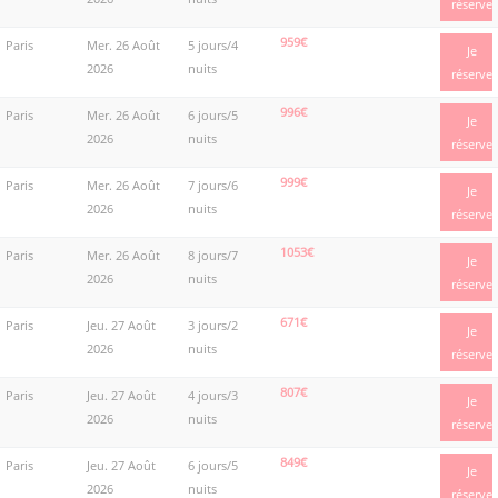
réserve
959€
Paris
Mer. 26 Août
5 jours/4
Je
2026
nuits
réserve
996€
Paris
Mer. 26 Août
6 jours/5
Je
2026
nuits
réserve
999€
Paris
Mer. 26 Août
7 jours/6
Je
2026
nuits
réserve
1053€
Paris
Mer. 26 Août
8 jours/7
Je
2026
nuits
réserve
671€
Paris
Jeu. 27 Août
3 jours/2
Je
2026
nuits
réserve
807€
Paris
Jeu. 27 Août
4 jours/3
Je
2026
nuits
réserve
849€
Paris
Jeu. 27 Août
6 jours/5
Je
2026
nuits
réserve