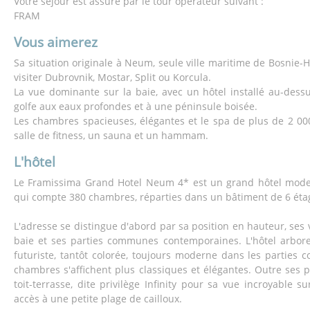
Votre séjour est assuré par le tour opérateur suivant :
FRAM
Vous aimerez
Sa situation originale à Neum, seule ville maritime de Bosnie-
visiter Dubrovnik, Mostar, Split ou Korcula.
La vue dominante sur la baie, avec un hôtel installé au-dessus
golfe aux eaux profondes et à une péninsule boisée.
Les chambres spacieuses, élégantes et le spa de plus de 2 0
salle de fitness, un sauna et un hammam.
L'hôtel
Le Framissima Grand Hotel Neum 4* est un grand hôtel moder
qui compte 380 chambres, réparties dans un bâtiment de 6 éta
L'adresse se distingue d'abord par sa position en hauteur, ses
baie et ses parties communes contemporaines. L'hôtel arbore
futuriste, tantôt colorée, toujours moderne dans les parties
chambres s'affichent plus classiques et élégantes. Outre ses p
toit-terrasse, dite privilège Infinity pour sa vue incroyable su
accès à une petite plage de cailloux.