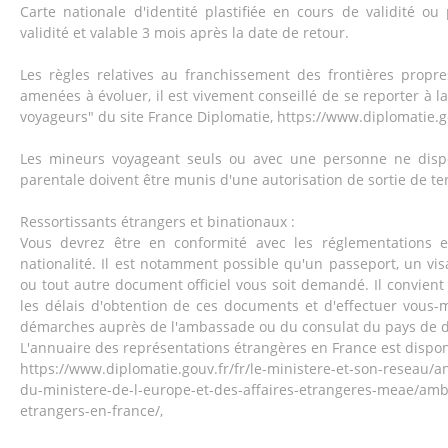
Carte nationale d'identité plastifiée en cours de validité o
validité et valable 3 mois après la date de retour.
Les règles relatives au franchissement des frontières propr
amenées à évoluer, il est vivement conseillé de se reporter à l
voyageurs" du site France Diplomatie, https://www.diplomatie.go
Les mineurs voyageant seuls ou avec une personne ne dispo
parentale doivent être munis d'une autorisation de sortie de ter
Ressortissants étrangers et binationaux :
Vous devrez être en conformité avec les réglementations e
nationalité. Il est notamment possible qu'un passeport, un vis
ou tout autre document officiel vous soit demandé. Il convient
les délais d'obtention de ces documents et d'effectuer vous
démarches auprès de l'ambassade ou du consulat du pays de d
L'annuaire des représentations étrangères en France est disponib
https://www.diplomatie.gouv.fr/fr/le-ministere-et-son-reseau/a
du-ministere-de-l-europe-et-des-affaires-etrangeres-meae/amb
etrangers-en-france/,