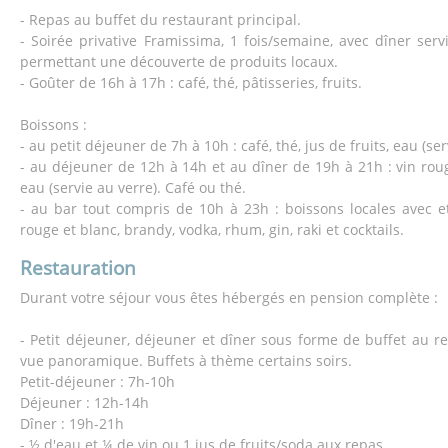
- Repas au buffet du restaurant principal.
- Soirée privative Framissima, 1 fois/semaine, avec dîner servi
permettant une découverte de produits locaux.
- Goûter de 16h à 17h : café, thé, pâtisseries, fruits.
Boissons :
- au petit déjeuner de 7h à 10h : café, thé, jus de fruits, eau (ser
- au déjeuner de 12h à 14h et au dîner de 19h à 21h : vin roug
eau (servie au verre). Café ou thé.
- au bar tout compris de 10h à 23h : boissons locales avec et 
rouge et blanc, brandy, vodka, rhum, gin, raki et cocktails.
Restauration
Durant votre séjour vous êtes hébergés en pension complète :
- Petit déjeuner, déjeuner et dîner sous forme de buffet au re
vue panoramique. Buffets à thème certains soirs.
Petit-déjeuner : 7h-10h
Déjeuner : 12h-14h
Dîner : 19h-21h
- ½ d'eau et ¼ de vin ou 1 jus de fruits/soda aux repas.