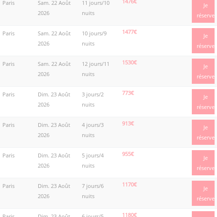
1476€
Paris
Sam. 22 Août
11 jours/10
Je
2026
nuits
réserve
1477€
Paris
Sam. 22 Août
10 jours/9
Je
2026
nuits
réserve
1530€
Paris
Sam. 22 Août
12 jours/11
Je
2026
nuits
réserve
773€
Paris
Dim. 23 Août
3 jours/2
Je
2026
nuits
réserve
913€
Paris
Dim. 23 Août
4 jours/3
Je
2026
nuits
réserve
955€
Paris
Dim. 23 Août
5 jours/4
Je
2026
nuits
réserve
1170€
Paris
Dim. 23 Août
7 jours/6
Je
2026
nuits
réserve
1180€
Paris
Dim. 23 Août
6 jours/5