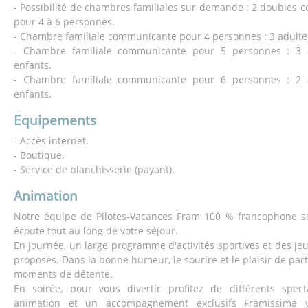
- Possibilité de chambres familiales sur demande : 2 doubles
pour 4 à 6 personnes.
- Chambre familiale communicante pour 4 personnes : 3 adult
- Chambre familiale communicante pour 5 personnes : 3
enfants.
- Chambre familiale communicante pour 6 personnes : 2
enfants.
Equipements
- Accès internet.
- Boutique.
- Service de blanchisserie (payant).
Animation
Notre équipe de Pilotes-Vacances Fram 100 % francophone se
écoute tout au long de votre séjour.
En journée, un large programme d'activités sportives et des je
proposés. Dans la bonne humeur, le sourire et le plaisir de pa
moments de détente.
En soirée, pour vous divertir profitez de différents spec
animation et un accompagnement exclusifs Framissima v