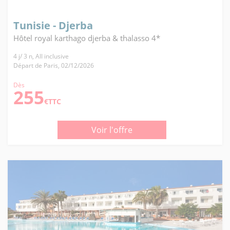
Tunisie - Djerba
Hôtel royal karthago djerba & thalasso 4*
4 j/ 3 n, All inclusive
Départ de Paris, 02/12/2026
Dès
255
€TTC
Voir l'offre