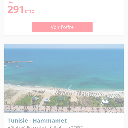
Dès
291
€TTC
Voir l'offre
Tunisie - Hammamet
Hôtel médina solaria & thalasso *****