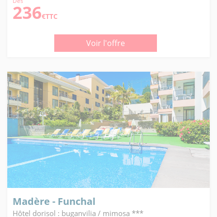
Dès
236
€TTC
Voir l'offre
Madère - Funchal
Hôtel dorisol : buganvilia / mimosa ***