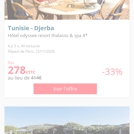
Tunisie - Djerba
Hôtel odyssee resort thalasso & spa 4*
4 j/ 3 n, All inclusive
Départ de Paris, 22/11/2026
Dès
278
-33%
€TTC
au lieu de
414€
Voir l'offre