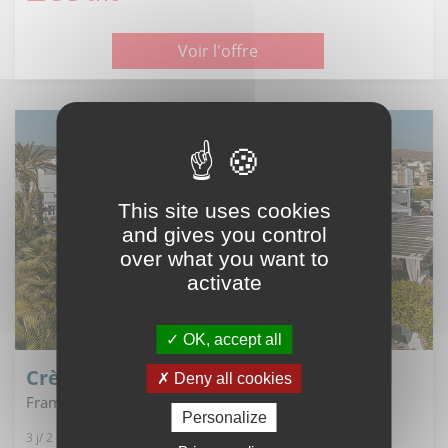
Voir l'offre
This site uses cookies
and gives you control
over what you want to
activate
OK, accept all
Crète - Gouves
Deny all cookies
Fram sélection hara ilios village ****
Personalize
3 j/ 2 n, Demi-Pension