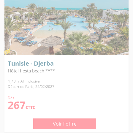
Tunisie - Djerba
Hôtel fiesta beach ****
4 j/ 3 n, All inclusive
Départ de Paris, 22/02/2027
Dès
267
€TTC
Voir l'offre