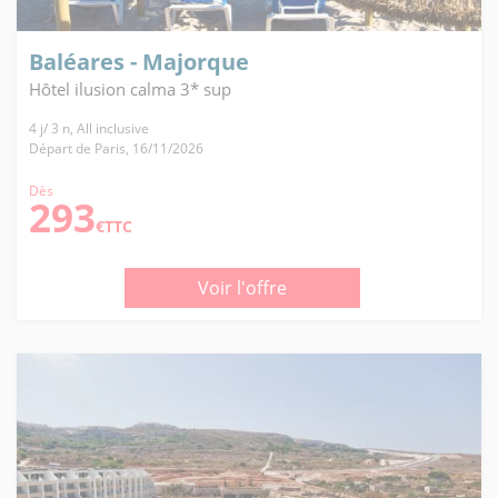
Baléares - Majorque
Hôtel ilusion calma 3* sup
4 j/ 3 n, All inclusive
Départ de Paris, 16/11/2026
Dès
293
€TTC
Voir l'offre