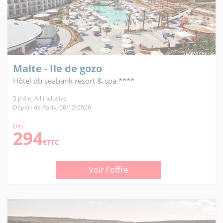
Malte - Ile de gozo
Hôtel db seabank resort & spa ****
5 j/ 4 n, All inclusive
Départ de Paris, 06/12/2026
Dès
294
€TTC
Voir l'offre