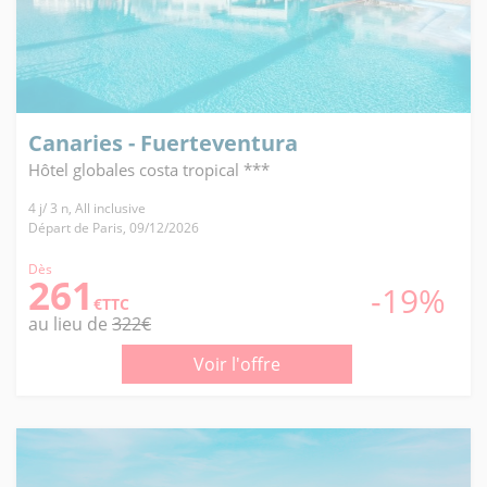
Canaries - Fuerteventura
Hôtel globales costa tropical ***
4 j/ 3 n, All inclusive
Départ de Paris, 09/12/2026
Dès
261
-19%
€TTC
au lieu de
322€
Voir l'offre