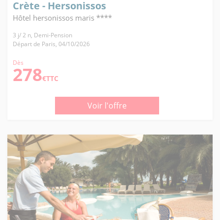
Crète - Hersonissos
Hôtel hersonissos maris ****
3 j/ 2 n, Demi-Pension
Départ de Paris, 04/10/2026
Dès
278
€TTC
Voir l'offre